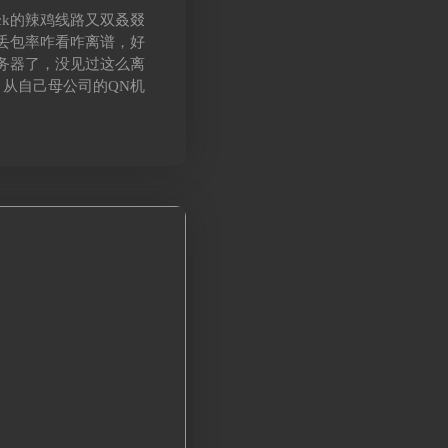
Rack的辣鸡线路又双叒叕
个丢包率咋看咋离谱，好
务器了，没见过这么离
，从自己母公司的QN机