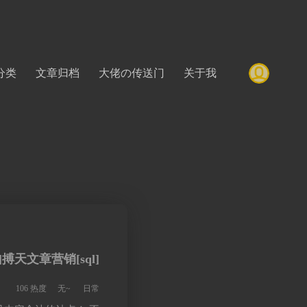
分类
文章归档
大佬の传送门
关于我
]搏天文章营销[sql]
106 热度
无~
日常