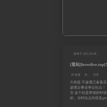
发布于 2021-03-08
[逛站]loveslive.top
80 热度
无~
日常
大前提 不渗透已备案且
渗透企事业单位站点！ 
言 这个站是寒假的时
的，当时站点内容是gh