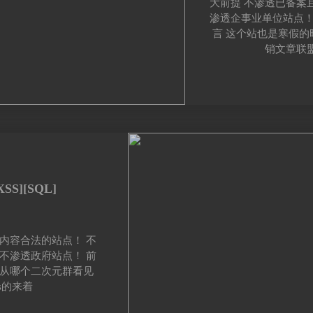
大前提 不渗透已备案
渗透企事业单位站点！
言 这个站也是寒假
销文章联
[XSS][SQL]
内容合法的站点！ 不
不渗透政府站点！ 前
候从哪个二次元群看见
s的来着