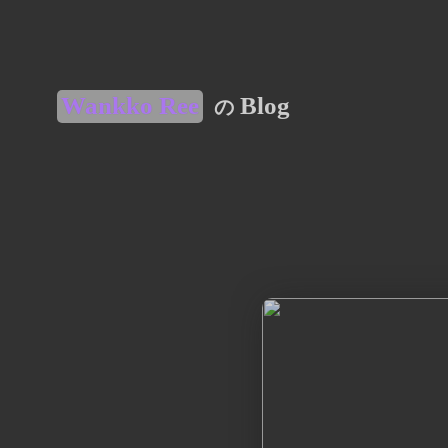
Wankko Ree
Blog
の