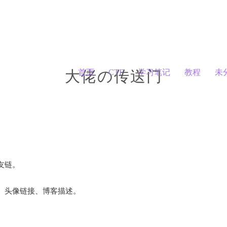
首页
CTF
学习笔记
教程
未
大佬の传送门
友链。
、头像链接、博客描述。