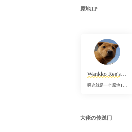
原地TP
Wankko Ree's Blog
啊这就是一个原地TP。
大佬の传送门