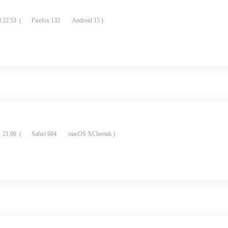
 22:53
(
Firefox 132
Android 15 )
 21:00
(
Safari 604
macOS XCheetah )