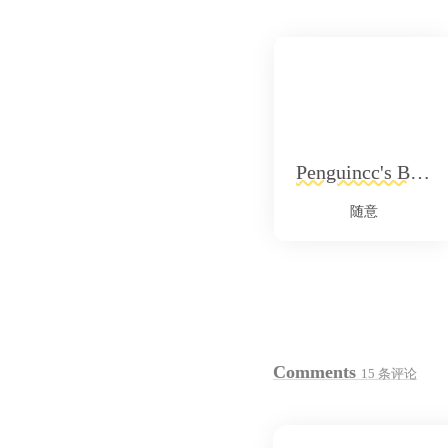
Penguincc's Blog
随意
Comments
15 条评论