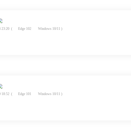
 23:20
(
Edge 102
Windows 10/11 )
 18:52
(
Edge 101
Windows 10/11 )