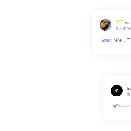
Wan
博主
发布于 2023
@hex
谢谢，已
h
发布
@Wankko