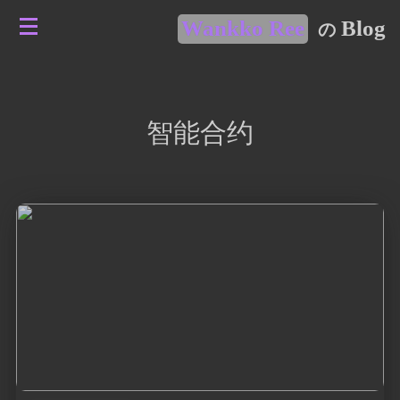
Wankko Ree
Blog
の
智能合约