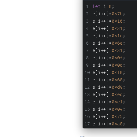
let
 i=
0
;
e[i++]=
0x7b
;
e[i++]=
0x10
;
e[i++]=
0x31
;
e[i++]=
0x1e
;
e[i++]=
0x6e
;
e[i++]=
0x31
;
e[i++]=
0x0f
;
e[i++]=
0x0d
;
e[i++]=
0xf0
;
e[i++]=
0x68
;
e[i++]=
0xd9
;
e[i++]=
0xed
;
e[i++]=
0xe1
;
e[i++]=
0x04
;
e[i++]=
0x75
;
e[i++]=
0xa8
;