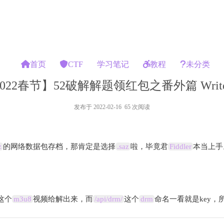
首页
CTF
学习笔记
教程
未分类
022春节】52破解解题领红包之番外篇 Writ
发布于 2022-02-16 65 次阅读
z
的网络数据包存档，那肯定是选择
.saz
啦，毕竟君
Fiddler
本当上手
这个
m3u8
视频给解出来，而
/api/drm/
这个
drm
命名一看就是key，