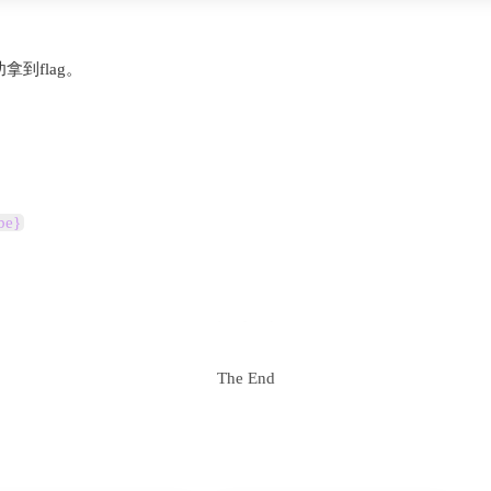
拿到flag。
be}
The End