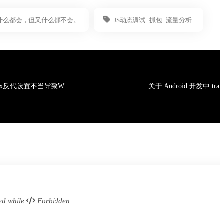
什么都会，但又什么都不会。
JS动态调试
抓包
流量分析
记一次H5游戏因Nginx反代设置不当导致Websocket降级为HTTP引起的卡顿
d while
Forbidden