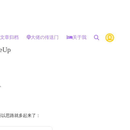
文章归档
大佬の传送门
关于我
eUp
。
所以思路就多起来了：