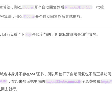
密算法，那么
Fiddler
开个自动回复然后
N_m3u8DL_CLI
一把梭。
加密算法，那么
Fiddler
开个自动回复然后尝试播放。
，因为我看了下
key
是32字节的，但是标准算法是16字节的。
域名本身并不存在SSL证书，所以即使开了自动回复也不能正常访
所有
，存起来然后把里面的
https://52tube.mmxxii/
全给替换成
https:
入回去就行。