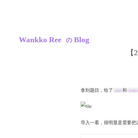
Wankko Ree
Blog
の
【2
拿到题目，给了
.saz
和
.wac
导入一看，很明显是需要把