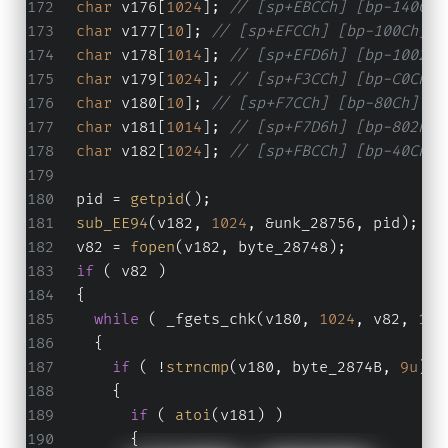
char
 v176[
1024
]; 
// [sp+EBCCh] [bp-140Ch]
char
 v177[
10
]; 
// [sp+EFCCh] [bp-100Ch] B
char
 v178[
1014
]; 
// [sp+EFD6h] [bp-1002h]
char
 v179[
1024
]; 
// [sp+F3CCh] [bp-C0Ch] 
char
 v180[
10
]; 
// [sp+F7CCh] [bp-80Ch] BY
char
 v181[
1014
]; 
// [sp+F7D6h] [bp-802h] 
char
 v182[
1024
]; 
// [sp+FBCCh] [bp-40Ch] 
  pid = 
getpid
();
sub_EE94
(v182, 
1024
, &unk_28756, pid);
  v82 = 
fopen
(v182, byte_28748);
if
 ( v82 )
  {
while
 ( _fgets_chk(v180, 
1024
, v82, 
102
    {
if
 ( !
strncmp
(v180, byte_2874B, 
9u
) )
      {
if
 ( 
atoi
(v181) )
        {