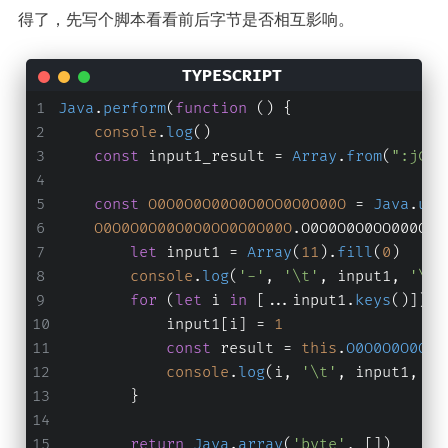
得了，先写个脚本看看前后字节是否相互影响。
Java
.
perform
(
function
 (
) {
console
.
log
()
const
 input1_result = 
Array
.
from
(
":jC^.
const
O0O0O0O00O0O0OO0O0O00O
 = 
Java
.
use
O0O0O0O00O0O0OO0O0O00O
.
O0O0O0O0OO000OO0
let
 input1 = 
Array
(
11
).
fill
(
0
)
console
.
log
(
'-'
, 
'\t'
, input1, 
'\t'
for
 (
let
 i 
in
 [...input1.
keys
()]) {
            input1[i] = 
1
const
 result = 
this
.
O0O0O0O0OO0
console
.
log
(i, 
'\t'
, input1, 
'\
        }
return
Java
.
array
(
'byte'
, [])