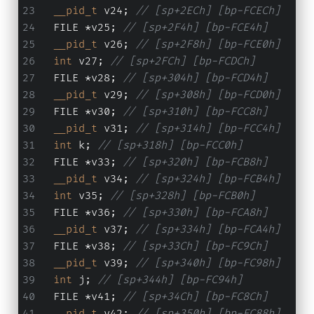
__pid_t
 v24; 
// [sp+2ECh] [bp-FCECh]
  FILE *v25; 
// [sp+2F4h] [bp-FCE4h]
__pid_t
 v26; 
// [sp+2F8h] [bp-FCE0h]
int
 v27; 
// [sp+2FCh] [bp-FCDCh]
  FILE *v28; 
// [sp+304h] [bp-FCD4h]
__pid_t
 v29; 
// [sp+308h] [bp-FCD0h]
  FILE *v30; 
// [sp+310h] [bp-FCC8h]
__pid_t
 v31; 
// [sp+314h] [bp-FCC4h]
int
 k; 
// [sp+318h] [bp-FCC0h]
  FILE *v33; 
// [sp+320h] [bp-FCB8h]
__pid_t
 v34; 
// [sp+324h] [bp-FCB4h]
int
 v35; 
// [sp+328h] [bp-FCB0h]
  FILE *v36; 
// [sp+330h] [bp-FCA8h]
__pid_t
 v37; 
// [sp+334h] [bp-FCA4h]
  FILE *v38; 
// [sp+33Ch] [bp-FC9Ch]
__pid_t
 v39; 
// [sp+340h] [bp-FC98h]
int
 j; 
// [sp+344h] [bp-FC94h]
  FILE *v41; 
// [sp+34Ch] [bp-FC8Ch]
__pid_t
 v42; 
// [sp+350h] [bp-FC88h]