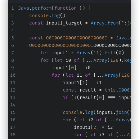
Java
.
perform
(
function
 (
) {
console
.
log
()
const
 input1_target = 
Array
.
from
(
":jC^.
const
O0O0O0O00O0O0OO0O0O00O
 = 
Java
.
use
O0O0O0O00O0O0OO0O0O00O
.
O0O0O0O0OO000OO0
let
 input1 = 
Array
(
11
).
fill
(
0
)
for
 (
let
 i0 
of
 [...
Array
(
128
).
keys
(
            input1[
0
] = i0
for
 (
let
 i1 
of
 [...
Array
(
128
).
k
                input1[
1
] = i1
const
 result = 
this
.
O0O0O0O
if
 (!(result[
0
] === input1_
console
.
log
(input1.
join
(
"\t
for
 (
let
 i2 
of
 [...
Array
(
12
                    input1[
2
] = i2
for
 (
let
 i3 
of
 [...
Arra