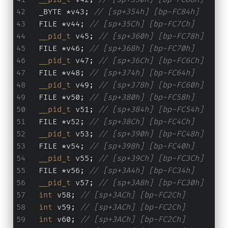
  _BYTE *v43; 
// [sp+354h] [bp-FC84h]
  FILE *v44; 
// [sp+35Ch] [bp-FC7Ch]
__pid_t
 v45; 
// [sp+360h] [bp-FC78h]
  FILE *v46; 
// [sp+368h] [bp-FC70h]
__pid_t
 v47; 
// [sp+36Ch] [bp-FC6Ch]
  FILE *v48; 
// [sp+374h] [bp-FC64h]
__pid_t
 v49; 
// [sp+378h] [bp-FC60h]
  FILE *v50; 
// [sp+380h] [bp-FC58h]
__pid_t
 v51; 
// [sp+384h] [bp-FC54h]
  FILE *v52; 
// [sp+38Ch] [bp-FC4Ch]
__pid_t
 v53; 
// [sp+390h] [bp-FC48h]
  FILE *v54; 
// [sp+398h] [bp-FC40h]
__pid_t
 v55; 
// [sp+39Ch] [bp-FC3Ch]
  FILE *v56; 
// [sp+3A4h] [bp-FC34h]
__pid_t
 v57; 
// [sp+3A8h] [bp-FC30h]
int
 v58; 
// [sp+3ACh] [bp-FC2Ch]
int
 v59; 
// [sp+3ACh] [bp-FC2Ch]
int
 v60; 
// [sp+3ACh] [bp-FC2Ch]