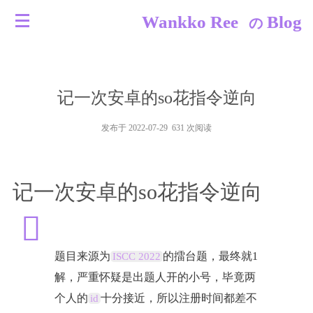
Wankko Ree
Blog
の
记一次安卓的so花指令逆向
发布于 2022-07-29 631 次阅读
记一次安卓的so花指令逆向
题目来源为
的擂台题，最终就1
ISCC 2022
解，严重怀疑是出题人开的小号，毕竟两
个人的
十分接近，所以注册时间都差不
id