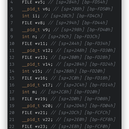
  FILE *v5; 
// [sp+284h] [bp-FD54h]
__pid_t
 v6; 
// [sp+288h] [bp-FD50h]
int
 ii; 
// [sp+28Ch] [bp-FD4Ch]
  FILE *v8; 
// [sp+294h] [bp-FD44h]
__pid_t
 v9; 
// [sp+298h] [bp-FD40h]
int
 n; 
// [sp+29Ch] [bp-FD3Ch]
  FILE *v11; 
// [sp+2A4h] [bp-FD34h]
__pid_t
 v12; 
// [sp+2A8h] [bp-FD30h]
  FILE *v13; 
// [sp+2B0h] [bp-FD28h]
__pid_t
 v14; 
// [sp+2B4h] [bp-FD24h]
int
 v15; 
// [sp+2B8h] [bp-FD20h]
  FILE *v16; 
// [sp+2C0h] [bp-FD18h]
__pid_t
 v17; 
// [sp+2C4h] [bp-FD14h]
int
 m; 
// [sp+2C8h] [bp-FD10h]
  FILE *v19; 
// [sp+2D0h] [bp-FD08h]
__pid_t
 v20; 
// [sp+2D4h] [bp-FD04h]
  FILE *v21; 
// [sp+2DCh] [bp-FCFCh]
__pid_t
 v22; 
// [sp+2E0h] [bp-FCF8h]
  FILE *v23; 
// [sp+2E8h] [bp-FCF0h]