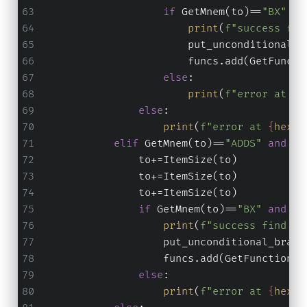
if
 GetMnem(to)==
"BX"
an
print
(
f"success fin
                        put_unconditional_b
                        funcs.add(GetFuncti
else
:
print
(
f"error at 
{
h
else
:
print
(
f"error at 
{
hex
(a
elif
 GetMnem(to)==
"ADDS"
and
 Ge
                to+=ItemSize(to)
                to+=ItemSize(to)
                to+=ItemSize(to)
if
 GetMnem(to)==
"BX"
and
 Ge
print
(
f"success find ju
                    put_unconditional_branc
                    funcs.add(GetFunctionAt
else
:
print
(
f"error at 
{
hex
(a