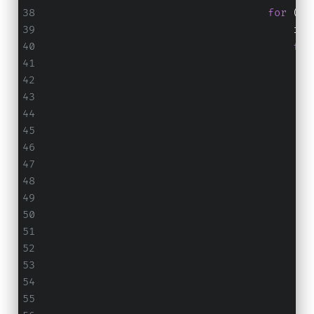
for
 (
le
                                        inp
for
                                           
                                           
                                           