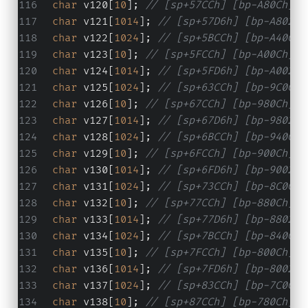
char
 v120[
10
]; 
// [sp+57CCh] [bp-A80Ch] B
char
 v121[
1014
]; 
// [sp+57D6h] [bp-A802h]
char
 v122[
1024
]; 
// [sp+5BCCh] [bp-A40Ch]
char
 v123[
10
]; 
// [sp+5FCCh] [bp-A00Ch] B
char
 v124[
1014
]; 
// [sp+5FD6h] [bp-A002h]
char
 v125[
1024
]; 
// [sp+63CCh] [bp-9C0Ch]
char
 v126[
10
]; 
// [sp+67CCh] [bp-980Ch] B
char
 v127[
1014
]; 
// [sp+67D6h] [bp-9802h]
char
 v128[
1024
]; 
// [sp+6BCCh] [bp-940Ch]
char
 v129[
10
]; 
// [sp+6FCCh] [bp-900Ch] B
char
 v130[
1014
]; 
// [sp+6FD6h] [bp-9002h]
char
 v131[
1024
]; 
// [sp+73CCh] [bp-8C0Ch]
char
 v132[
10
]; 
// [sp+77CCh] [bp-880Ch] B
char
 v133[
1014
]; 
// [sp+77D6h] [bp-8802h]
char
 v134[
1024
]; 
// [sp+7BCCh] [bp-840Ch]
char
 v135[
10
]; 
// [sp+7FCCh] [bp-800Ch] B
char
 v136[
1014
]; 
// [sp+7FD6h] [bp-8002h]
char
 v137[
1024
]; 
// [sp+83CCh] [bp-7C0Ch]
char
 v138[
10
]; 
// [sp+87CCh] [bp-780Ch] B