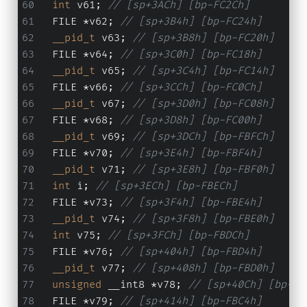
int
 v61; 
// [sp+3ACh] [bp-FC2Ch]
  FILE *v62; 
// [sp+3B4h] [bp-FC24h]
__pid_t
 v63; 
// [sp+3B8h] [bp-FC20h]
  FILE *v64; 
// [sp+3C0h] [bp-FC18h]
__pid_t
 v65; 
// [sp+3C4h] [bp-FC14h]
  FILE *v66; 
// [sp+3CCh] [bp-FC0Ch]
__pid_t
 v67; 
// [sp+3D0h] [bp-FC08h]
  FILE *v68; 
// [sp+3D8h] [bp-FC00h]
__pid_t
 v69; 
// [sp+3DCh] [bp-FBFCh]
  FILE *v70; 
// [sp+3E4h] [bp-FBF4h]
__pid_t
 v71; 
// [sp+3E8h] [bp-FBF0h]
int
 i; 
// [sp+3ECh] [bp-FBECh]
  FILE *v73; 
// [sp+3F4h] [bp-FBE4h]
__pid_t
 v74; 
// [sp+3F8h] [bp-FBE0h]
int
 v75; 
// [sp+3FCh] [bp-FBDCh]
  FILE *v76; 
// [sp+404h] [bp-FBD4h]
__pid_t
 v77; 
// [sp+408h] [bp-FBD0h]
unsigned
 __int8 *v78; 
// [sp+40Ch] [bp-FB
  FILE *v79; 
// [sp+414h] [bp-FBC4h]