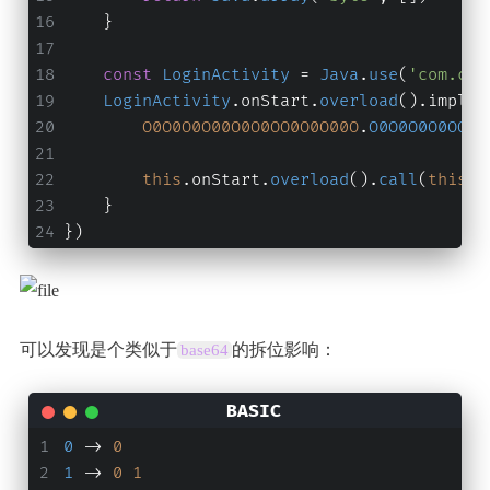
    }
const
LoginActivity
 = 
Java
.
use
(
'com.ctf
LoginActivity
.
onStart
.
overload
().
implem
O0O0O0O00O0O0OO0O0O00O
.
O0O0O0O0OO00
this
.
onStart
.
overload
().
call
(
this
);
    }
})
可以发现是个类似于
的拆位影响：
base64
0 
-> 
0
1 
-> 
0
1