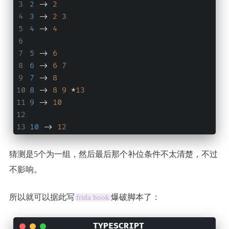
2 
-> 
2
3 
-> 
2
3
4 
-> 
4
5 
-> 
6
6 
-> 
6
7
7 
-> 
8
8 
-> 
8
9
 *
13
9 
-> 
10
10 
-> 
12
猜测是5个为一组，然后最后那个补位条件不太清楚，不过
不影响。
所以就可以据此写
爆破脚本了：
frida hook