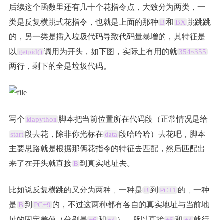
后续这个函数里还有几十个花指令点，大致分为两类，一
类是反复横跳式花指令，也就是上面的那种
和
跳跳跳
B
BX
的，另一类是插入垃圾代码导致代码量暴增的，其特征是
以
调用为开头，如下图，实际上有用的就
getpid()
354~355
两行，剩下的全是垃圾代码。
写个
脚本把当前位置所在代码段（正常情况是给
idapython
段去花，除非你光标在
段哈哈哈）去花吧，脚本
start
data
主要思路就是根据那俩花指令的特征去匹配，然后匹配出
来了在开头就直接
到真实地址去。
B
比如说反复横跳的又分为两种，一种是
到
的，一种
B
PC+1
是
到
的，不过这两种都有各自的真实地址与当前地
B
PC+9
址的固定差值（分别是
和
），所以直接
和
就行
+6
+4
+6
+4