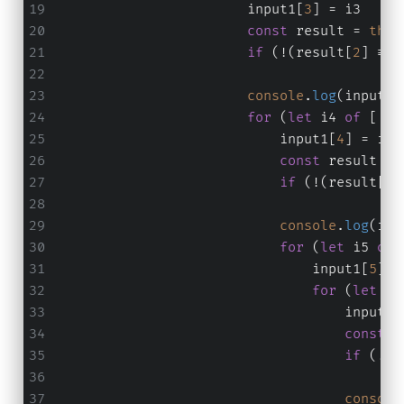
                        input1[
3
] = i3
const
 result = 
this
if
 (!(result[
2
] ===
console
.
log
(input1.
for
 (
let
 i4 
of
 [...
                            input1[
4
] = i4
const
 result = 
if
 (!(result[
4
]
console
.
log
(inp
for
 (
let
 i5 
of
 
                                input1[
5
] =
for
 (
let
 i6
                                    input1[
const
 r
if
 (!(r
console