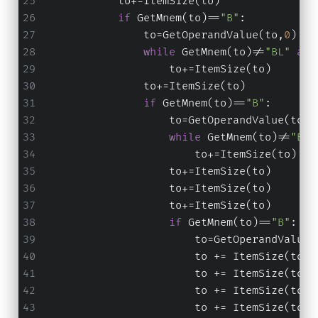
            to+=ItemSize(to)
if
 GetMnem(to)==
"B"
:
                to=GetOperandValue(to,
0
)
while
 GetMnem(to)!=
"BL"
and
                    to+=ItemSize(to)
                to+=ItemSize(to)
if
 GetMnem(to)==
"B"
:
                    to=GetOperandValue(to,
0
while
 GetMnem(to)!=
"BLX
                        to+=ItemSize(to)
                    to+=ItemSize(to)
                    to+=ItemSize(to)
                    to+=ItemSize(to)
if
 GetMnem(to)==
"B"
:
                        to=GetOperandValue(
                        to += ItemSize(to)
                        to += ItemSize(to)
                        to += ItemSize(to)
                        to += ItemSize(to)