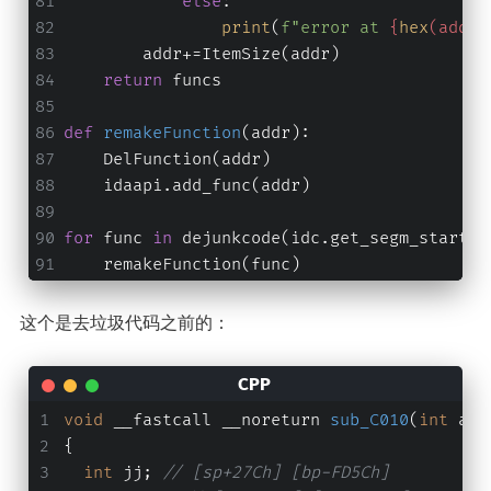
else
:
print
(
f"error at 
{
hex
(addr)
        addr+=ItemSize(addr)
return
 funcs
def
remakeFunction
(
addr
):
    DelFunction(addr)
    idaapi.add_func(addr)
for
 func 
in
 dejunkcode(idc.get_segm_start(h
    remakeFunction(func)
这个是去垃圾代码之前的：
void
 __fastcall __noreturn 
sub_C010
(
int
 a1,
{
int
 jj; 
// [sp+27Ch] [bp-FD5Ch]