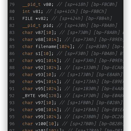
__pid_t
 v80; 
// [sp+418h] [bp-FBC0h]
int
 v81; 
// [sp+41Ch] [bp-FBBCh]
  FILE *v82; 
// [sp+424h] [bp-FBB4h]
__pid_t
 pid; 
// [sp+430h] [bp-FBA8h]
char
 v87[
10
]; 
// [sp+730h] [bp-F8A8h] BYR
char
 v88[
1014
]; 
// [sp+73Ah] [bp-F89Eh] B
char
 filename[
1024
]; 
// [sp+B30h] [bp-F4A
char
 s1[
10
]; 
// [sp+F30h] [bp-F0A8h] BYRE
char
 v91[
1014
]; 
// [sp+F3Ah] [bp-F09Eh] B
char
 v92[
1024
]; 
// [sp+1330h] [bp-ECA8h] 
char
 v93[
10
]; 
// [sp+1730h] [bp-E8A8h] BY
char
 v94[
1014
]; 
// [sp+173Ah] [bp-E89Eh] 
char
 v95[
1024
]; 
// [sp+1B30h] [bp-E4A8h] 
  _BYTE v96[
128
]; 
// [sp+1F30h] [bp-E0A8h] 
char
 v97[
10
]; 
// [sp+1FB0h] [bp-E028h] BY
char
 v98[
1014
]; 
// [sp+1FBAh] [bp-E01Eh] 
char
 v99[
1024
]; 
// [sp+23B0h] [bp-DC28h] 
char
 v100[
10
]; 
// [sp+27B0h] [bp-D828h] B
char
 v101[
1014
]; 
// [sp+27BAh] [bp-D81Eh]