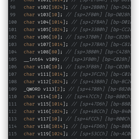
char
 v102[
1024
]; 
// [sp+2BB0h] [bp-D428h]
char
 v103[
10
]; 
// [sp+2FB0h] [bp-D028h] B
char
 v104[
1014
]; 
// [sp+2FBAh] [bp-D01Eh]
char
 v105[
1024
]; 
// [sp+33B0h] [bp-CC28h]
char
 v106[
10
]; 
// [sp+37B0h] [bp-C828h] B
char
 v107[
1014
]; 
// [sp+37BAh] [bp-C81Eh]
char
 v108[
80
]; 
// [sp+3BB0h] [bp-C428h] B
  __int64 v109; 
// [sp+3FB0h] [bp-C028h]
char
 v110[
10
]; 
// [sp+3FB8h] [bp-C020h] B
char
 v111[
1014
]; 
// [sp+3FC2h] [bp-C016h]
char
 v112[
1024
]; 
// [sp+43B8h] [bp-BC20h]
  _QWORD v113[
2
]; 
// [sp+47B8h] [bp-B820h]
char
 v114[
10
]; 
// [sp+47CCh] [bp-B80Ch] B
char
 v115[
1014
]; 
// [sp+47D6h] [bp-B802h]
char
 v116[
1024
]; 
// [sp+4BCCh] [bp-B40Ch]
char
 v117[
10
]; 
// [sp+4FCCh] [bp-B00Ch] B
char
 v118[
1014
]; 
// [sp+4FD6h] [bp-B002h]
char
 v119[
1024
]; 
// [sp+53CCh] [bp-AC0Ch]