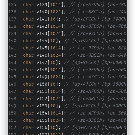
char
 v139[
1014
]; 
// [sp+87D6h] [bp-7802h]
char
 v140[
1024
]; 
// [sp+8BCCh] [bp-740Ch]
char
 v141[
10
]; 
// [sp+8FCCh] [bp-700Ch] B
char
 v142[
1014
]; 
// [sp+8FD6h] [bp-7002h]
char
 v143[
1024
]; 
// [sp+93CCh] [bp-6C0Ch]
char
 v144[
10
]; 
// [sp+97CCh] [bp-680Ch] B
char
 v145[
1014
]; 
// [sp+97D6h] [bp-6802h]
char
 v146[
1024
]; 
// [sp+9BCCh] [bp-640Ch]
char
 v147[
10
]; 
// [sp+9FCCh] [bp-600Ch] B
char
 v148[
1014
]; 
// [sp+9FD6h] [bp-6002h]
char
 v149[
1024
]; 
// [sp+A3CCh] [bp-5C0Ch]
char
 v150[
10
]; 
// [sp+A7CCh] [bp-580Ch] B
char
 v151[
1014
]; 
// [sp+A7D6h] [bp-5802h]
char
 v152[
1024
]; 
// [sp+ABCCh] [bp-540Ch]
char
 v153[
10
]; 
// [sp+AFCCh] [bp-500Ch] B
char
 v154[
1014
]; 
// [sp+AFD6h] [bp-5002h]
char
 v155[
1024
]; 
// [sp+B3CCh] [bp-4C0Ch]
char
 v156[
10
]; 
// [sp+B7CCh] [bp-480Ch] B
char
 v157[
1014
]; 
// [sp+B7D6h] [bp-4802h]