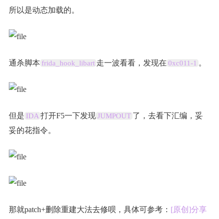
所以是动态加载的。
通杀脚本
走一波看看，发现在
。
frida_hook_libart
0xc011-1
但是
打开F5一下发现
了，去看下汇编，妥
IDA
JUMPOUT
妥的花指令。
那就patch+删除重建大法去修呗，具体可参考：
[原创]分享