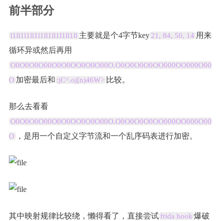
前半部分
主要就是个4字节key
用来
l1ll1l1ll1l1ll1ll1l1ll1ll
21, 84, 50, 14
循环异或然后再用
O0O0O0O00O0O0OO0O0O00O.O0O0O0O0OO000OO000O00
加密最后和
比较。
O
:jC^.oj[n)46W>
那么去看看
O0O0O0O00O0O0OO0O0O00O.O0O0O0O0OO000OO000O00
，是用一个自定义字节流和一个乱序码表进行加密。
O
其中映射规律比较绕，懒得看了，直接尝试
爆破
frida hook