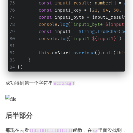
const
input1_result
: 
number
[] = 
Arr
const
 input1_key = [
21
, 
84
, 
50
, 
14
]
const
 input1_byte = input1_result.
m
console
.
log
(
`input1_byte=
${input1_b
const
 input1 = 
String
.
fromCharCode
(
console
.
log
(
`input1=
${input1}
`
)
this
.
onStart
.
overload
().
call
(
this
);
    }
})
成功得到第一个字符串
iscc xhzg!!
后半部分
那现在去看
函数，在
里面没找到，
l1ll1l1ll1l11ll1ll1l11l1l
so