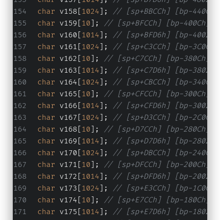
char
 v158[
1024
]; 
// [sp+BBCCh] [bp-440Ch]
char
 v159[
10
]; 
// [sp+BFCCh] [bp-400Ch] B
char
 v160[
1014
]; 
// [sp+BFD6h] [bp-4002h]
char
 v161[
1024
]; 
// [sp+C3CCh] [bp-3C0Ch]
char
 v162[
10
]; 
// [sp+C7CCh] [bp-380Ch] B
char
 v163[
1014
]; 
// [sp+C7D6h] [bp-3802h]
char
 v164[
1024
]; 
// [sp+CBCCh] [bp-340Ch]
char
 v165[
10
]; 
// [sp+CFCCh] [bp-300Ch] B
char
 v166[
1014
]; 
// [sp+CFD6h] [bp-3002h]
char
 v167[
1024
]; 
// [sp+D3CCh] [bp-2C0Ch]
char
 v168[
10
]; 
// [sp+D7CCh] [bp-280Ch] B
char
 v169[
1014
]; 
// [sp+D7D6h] [bp-2802h]
char
 v170[
1024
]; 
// [sp+DBCCh] [bp-240Ch]
char
 v171[
10
]; 
// [sp+DFCCh] [bp-200Ch] B
char
 v172[
1014
]; 
// [sp+DFD6h] [bp-2002h]
char
 v173[
1024
]; 
// [sp+E3CCh] [bp-1C0Ch]
char
 v174[
10
]; 
// [sp+E7CCh] [bp-180Ch] B
char
 v175[
1014
]; 
// [sp+E7D6h] [bp-1802h]