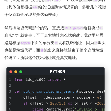
（具体值是根据
给的汇编跳转情况算的，多看几个花指
ida
令位置就会发现都是这俩差值）
然后插垃圾代码那个的话，直接把
给替换成
BLX getpid
B
真实地址就完事，至于真实地址怎么找的话，我这里的思
路是根据
下面的单分支
去看跳转地址，因为
里头
fopen
if
if
也都是垃圾代码，而
跳出来直接就结束了整个这段垃圾
if
代码了，所以这个跳出地址就是真实地址。
from
 idc_bc695 
import
 *
def
put_unconditional_branch
(
source, destin
    offset = (destination - source - 
4
) >> 
if
 offset > 
2097151
or
 offset < -
209715
raise
 RuntimeError(
"Invalid offset"