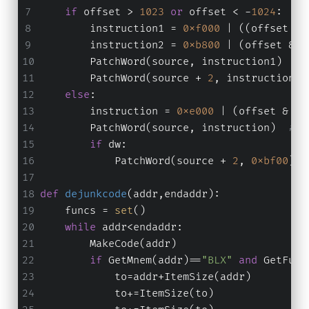
if
 offset > 
1023
or
 offset < -
1024
:
        instruction1 = 
0xf000
 | ((offset >>
        instruction2 = 
0xb800
 | (offset & 
0
        PatchWord(source, instruction1)  
# 
        PatchWord(source + 
2
, instruction2)
else
:
        instruction = 
0xe000
 | (offset & 
0x
        PatchWord(source, instruction)  
# t
if
 dw:
            PatchWord(source + 
2
, 
0xbf00
)  
def
dejunkcode
(
addr,endaddr
):
    funcs = 
set
()
while
 addr<endaddr:
        MakeCode(addr)
if
 GetMnem(addr)==
"BLX"
and
 GetFunc
            to=addr+ItemSize(addr)
            to+=ItemSize(to)