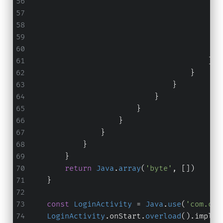
                                           
                                           
                                        }
                                    }
                                }
                            }
                        }
                    }
                }
            }
        }
return
Java
.
array
(
'byte'
, [])
    }
const
LoginActivity
 = 
Java
.
use
(
'com.ctf
LoginActivity
.
onStart
.
overload
().
implem