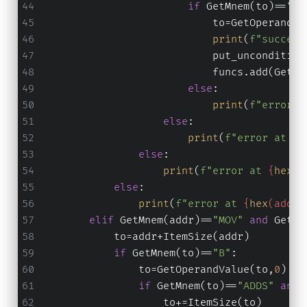
if
 GetMnem(to)==
"BE
                            to=GetOperandVa
print
(
f"success
                            put_uncondition
                            funcs.add(GetFu
else
:
print
(
f"error a
else
:
print
(
f"error at 
{
h
else
:
print
(
f"error at 
{
hex
(a
else
:
print
(
f"error at 
{
hex
(addr)
elif
 GetMnem(addr)==
"MOV"
and
 GetOp
            to=addr+ItemSize(addr)
if
 GetMnem(to)==
"B"
:
                to=GetOperandValue(to,
0
)
if
 GetMnem(to)==
"ADDS"
and
 
                    to+=ItemSize(to)