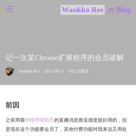
Wankko Ree
Blog
の
记一次某Chrome扩展程序的会员破解
Wankko Ree
·
2021-08-11
·
682 次阅读
前因
之前用着
哔哩哔哩助手
的直播消息推送感觉挺好用的，但
是现在这个功能要会员了，其他付费功能对我来说又用处