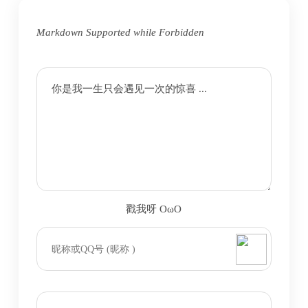
Markdown Supported while
Forbidden
你是我一生只会遇见一次的惊喜 ...
戳我呀 OωO
bilibili~
(=・ω・=)
Tieba