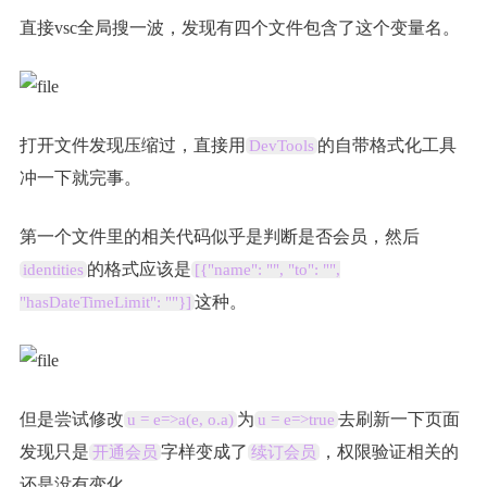
直接vsc全局搜一波，发现有四个文件包含了这个变量名。
打开文件发现压缩过，直接用
的自带格式化工具
DevTools
冲一下就完事。
第一个文件里的相关代码似乎是判断是否会员，然后
的格式应该是
identities
[{"name": "", "to": "",
这种。
"hasDateTimeLimit": ""}]
但是尝试修改
为
去刷新一下页面
u = e=>a(e, o.a)
u = e=>true
发现只是
字样变成了
，权限验证相关的
开通会员
续订会员
还是没有变化。