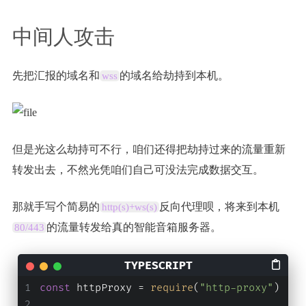
中间人攻击
先把汇报的域名和
的域名给劫持到本机。
wss
但是光这么劫持可不行，咱们还得把劫持过来的流量重新
转发出去，不然光凭咱们自己可没法完成数据交互。
那就手写个简易的
反向代理呗，将来到本机
http(s)+ws(s)
的流量转发给真的智能音箱服务器。
80/443
const
 httpProxy = 
require
(
"http-proxy"
)