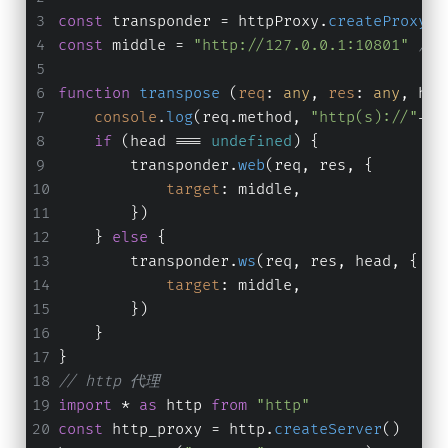
const
 transponder = httpProxy.
createProxySe
const
 middle = 
"http://127.0.0.1:10801"
// 
function
transpose
 (
req
: 
any
, 
res
: 
any
, hea
console
.
log
(req.
method
, 
"http(s)://"
+re
if
 (head === 
undefined
) {
        transponder.
web
(req, res, {
target
: middle,
        })
    } 
else
 {
        transponder.
ws
(req, res, head, {
target
: middle,
        })
    }
}
// http 代理
import
 * 
as
 http 
from
"http"
const
 http_proxy = http.
createServer
()