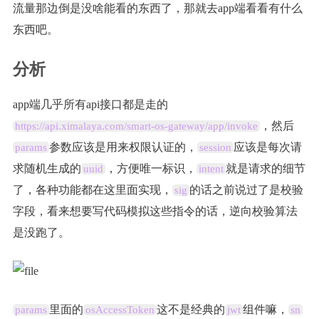
流量那边倒是没啥能看的东西了，那就去app端看看有什么
东西吧。
分析
app端几乎所有api接口都是走的
，然后
https://api.ximalaya.com/smart-os-gateway/app/invoke
参数应该是用来权限认证的，
应该是每次请
params
session
求随机生成的
，方便唯一标识，
就是请求的细节
uuid
intent
了，各种功能都在这里面实现，
的话之前说过了是校验
sig
字段，看来想要写代码模拟这些指令的话，逆向校验算法
是没跑了。
里面的
这不是经典的
组件嘛，
params
osAccessToken
jwt
sn