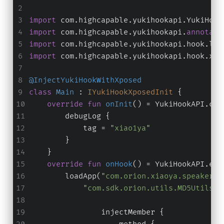
import
 com.highcapable.yukihookapi.YukiHook
import
 com.highcapable.yukihookapi.
annotati
import
 com.highcapable.yukihookapi.hook.log
import
 com.highcapable.yukihookapi.hook.xpo
@InjectYukiHookWithXposed
class
Main
 : 
IYukiHookXposedInit
 {
override
fun
onInit
()
 = YukiHookAPI.con
        debugLog {
            tag = 
"xiao1ya"
        }
    }
override
fun
onHook
()
 = YukiHookAPI.enc
        loadApp(
"com.orion.xiaoya.speakercl
"com.sdk.orion.utils.MD5Utils"
.
                injectMember {