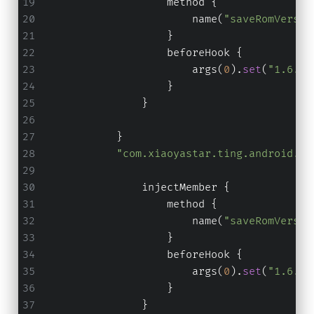
                    method {
                        name(
"saveRomVersio
                    }
                    beforeHook {
                        args(
0
).
set
(
"1.6.95
                    }
                }
            }
"com.xiaoyastar.ting.android.fr
                injectMember {
                    method {
                        name(
"saveRomVersio
                    }
                    beforeHook {
                        args(
0
).
set
(
"1.6.95
                    }
                }