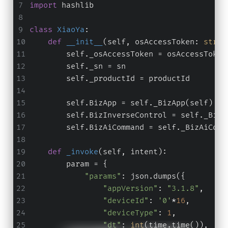
import
 hashlib
class
XiaoYa
:
def
__init__
(
self, osAccessToken: 
str
, 
        self._osAccessToken = osAccessToken
        self._sn = sn
        self._productId = productId
        self.BizApp = self._BizApp(self)
        self.BizInverseControl = self._BizI
        self.BizAiCommand = self._BizAiComm
def
_invoke
(
self, intent
):
        param = {
"params"
: json.dumps({
"appVersion"
: 
"3.1.8"
,
"deviceId"
: 
'0'
*
16
,
"deviceType"
: 
1
,
"dt"
: 
int
(time.time()),