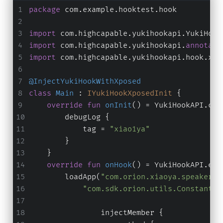
package
 com.example.hooktest.hook
import
 com.highcapable.yukihookapi.YukiHook
import
 com.highcapable.yukihookapi.
annotati
import
 com.highcapable.yukihookapi.hook.xpo
@InjectYukiHookWithXposed
class
Main
 : 
IYukiHookXposedInit
 {
override
fun
onInit
()
 = YukiHookAPI.con
        debugLog {
            tag = 
"xiao1ya"
        }
    }
override
fun
onHook
()
 = YukiHookAPI.enc
        loadApp(
"com.orion.xiaoya.speakercl
"com.sdk.orion.utils.Constant"
.
                injectMember {