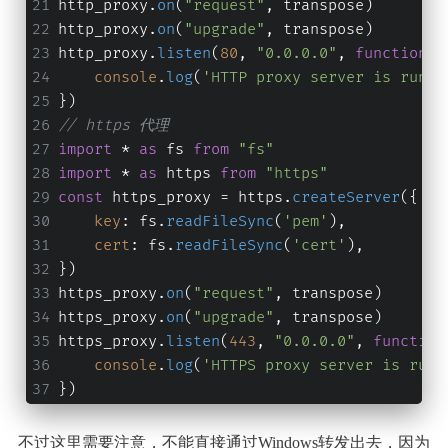
http_proxy.
on
(
"request"
, transpose)
http_proxy.
on
(
"upgrade"
, transpose)
http_proxy.
listen
(
80
, 
"0.0.0.0"
, 
function
(
)
console
.
log
(
'HTTP proxy server is runni
})
// https 代理
import
 * 
as
 fs 
from
"fs"
import
 * 
as
 https 
from
"https"
const
 https_proxy = https.
createServer
({
key
: fs.
readFileSync
(
'pem'
),
cert
: fs.
readFileSync
(
'cert'
),
})
https_proxy.
on
(
"request"
, transpose)
https_proxy.
on
(
"upgrade"
, transpose)
https_proxy.
listen
(
443
, 
"0.0.0.0"
, 
function
console
.
log
(
'HTTPS proxy server is runn
})
不过这里需要注意，不能直接通过Windows转发出去，因为