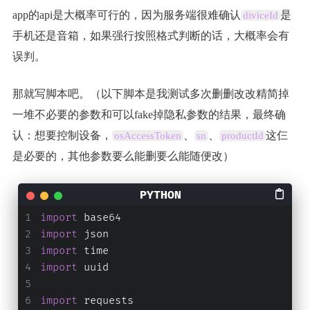
app的api是大概率可行的，因为服务端很难确认
是
diviceId
手机还是音箱，如果强行按照格式判断的话，大概率会有
误判。
那就写脚本吧。（以下脚本是我测试多次删删改改精简掉
一堆不必要的参数和可以fake掉隐私参数的结果，最终确
认：想要控制设备，
、
、
这仨
osAccessToken
sn
productId
是必要的，其他参数要么能删要么能随便改）
import
 base64
import
 json
import
 time
import
 uuid
import
 requests