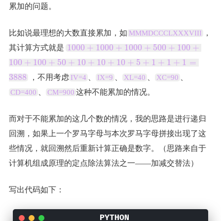
累加的问题。
比如说最理想的大数直接累加，如
，
MMMDCCCLXXXVIII
1
1
0
0
0
+
1
0
0
0
+
1
0
0
0
+
5
0
0
+
1
0
0
+
其计算方式就是
0
1
0
0
+
1
0
0
+
5
0
+
1
0
+
1
0
+
1
0
+
5
+
1
+
1
+
1
=
0
0
3
8
8
8
，不用考虑
、
、
、
、
IV=4
IX=9
XL=40
XC=90
+
、
这种不能累加的情况。
CD=400
CM=900
1
0
0
而对于不能累加的这几个数的情况，我的思路是进行递归
0
回溯，如果上一个罗马字母与本次罗马字母拼接出现了这
+
些情况，就回溯然后重新计算正确是数字。（思路来自于
1
0
计算机组成原理的定点除法算法之一——加减交替法）
0
0
写出代码如下：
+
5
0