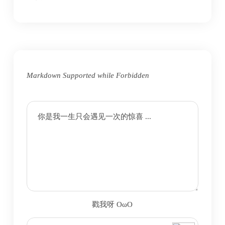
Markdown Supported while
Forbidden
你是我一生只会遇见一次的惊喜 ...
戳我呀 OωO
bilibili~
(=・ω・=)
Tieba