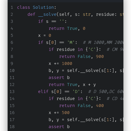
0
+
class
Solution
:
1
def
__solve
(
self, s: 
str
, residue: 
str
)
0
if
 s == 
''
:
0
return
True
, 
0
+
        x = 
0
1
if
 s[
0
] == 
'M'
:  
# M 1000,MM 2000,M
0
0
if
 residue 
in
 {
'C'
}:  
# CM 900
+
return
False
, 
900
1
            x += 
1000
0
            b, y = self.__solve(s[
1
:], s[
0
]
0
assert
 b
+
return
True
, x + y
5
elif
 s[
0
] == 
'D'
:  
# D 500,DC 600,D
0
+
if
 residue 
in
 {
'C'
}:  
# CD 400
1
return
False
, 
400
0
            x += 
500
+
            b, y = self.__solve(s[
1
:], s[
0
]
1
assert
 b
0