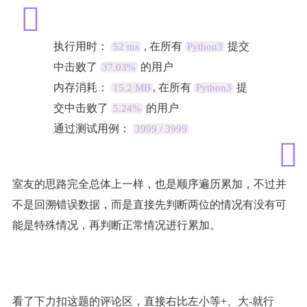
0
+
9
执行用时：
, 在所有
提交
52 ms
Python3
0
+
中击败了
的用户
37.03%
1
内存消耗：
, 在所有
提
15.2 MB
Python3
-
1
交中击败了
的用户
5.24%
+
通过测试用例：
3999 / 3999
4
=
1
9
室友的思路完全总体上一样，也是顺序遍历累加，不过并
9
不是回溯错误数据，而是直接先判断两位的情况有没有可
4
能是特殊情况，再判断正常情况进行累加。
看了下力扣这题的评论区，直接右比左小等+、大-就行