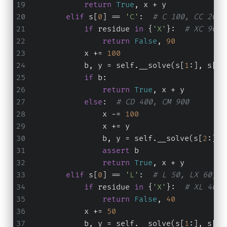
return
True
, x + y
+
elif
 s[
0
] == 
'C'
:  
# C 100, CC 200,
1
0
if
 residue 
in
 {
'X'
}:  
# XC 90
+
return
False
, 
90
5
            x += 
100
+
            b, y = self.__solve(s[
1
:], s[
0
]
1
if
 b:
+
return
True
, x + y
1
else
:  
# CD 400, CM 900
+
1
                x -= 
100
=
                x += y
3
                b, y = self.__solve(s[
2
:], 
8
assert
 b
8
return
True
, x + y
8
elif
 s[
0
] == 
'L'
:  
# L 50, LX 60, L
if
 residue 
in
 {
'X'
}:  
# XL 40
return
False
, 
40
            x += 
50
            b, y = self.__solve(s[
1
:], s[
0
]