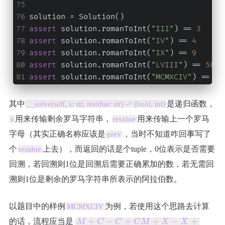
solution = Solution()
assert
 solution.romanToInt(
"III"
) == 
3
assert
 solution.romanToInt(
"IV"
) == 
4
assert
 solution.romanToInt(
"IX"
) == 
9
assert
 solution.romanToInt(
"LVIII"
) == 
58
assert
 solution.romanToInt(
"MCMXCIV"
) == 
19
其中
是递归函数，
__solve(self, s: str, residue: str) -> (bool, int)
用来传输剩余罗马字符串，
用来传输上一个罗马
s
residue
字母（其实正确名称应该是
，当时不知道咋回事写了
prev
个
上去），而返回的话是个tuple，0位表示是否需要
residue
回溯，若回溯则1位是回溯后需要正确累加的数，若无需回
溯则1位是剩余的罗马字符串所表示的阿拉伯数。
以题目中的样例
为例，若使用这个思路去计算
MCMXCIV
M
+
−
+
+
−
+
的话，流程应当是
M
C
C
C
M
X
X