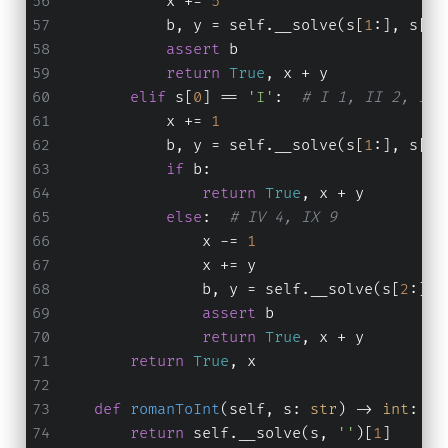
            x += 
5
            b, y = self.__solve(s[
1
:], s[
0
]
assert
 b
return
True
, x + y
elif
 s[
0
] == 
'I'
:  
# I 1, II 2, III
            x += 
1
            b, y = self.__solve(s[
1
:], s[
0
]
if
 b:
return
True
, x + y
else
:  
# IV 4, IX 9
                x -= 
1
                x += y
                b, y = self.__solve(s[
2
:], 
assert
 b
return
True
, x + y
return
True
, x
def
romanToInt
(
self, s: 
str
) -> 
int
:
return
 self.__solve(s, 
''
)[
1
]