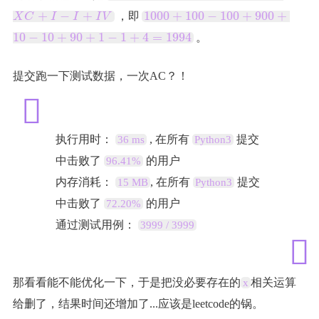
+
1
+
−
+
1
0
0
0
+
1
0
0
−
1
0
0
+
9
0
0
+
，即
X
C
I
I
I
V
C
0
-
1
0
−
1
0
+
9
0
+
1
−
1
+
4
=
1
9
9
4
。
0
C
0
+
+
提交跑一下测试数据，一次AC？！
C
1
M
0
+
0
X
-
执行用时：
, 在所有
提交
-
36 ms
Python3
1
X
中击败了
的用户
96.41%
0
+
0
内存消耗：
, 在所有
提交
15 MB
Python3
X
+
C
中击败了
的用户
72.20%
9
+
0
通过测试用例：
3999 / 3999
I-
0
I
+
+
1
I
0
那看看能不能优化一下，于是把没必要存在的
相关运算
x
V
-
给删了，结果时间还增加了...应该是leetcode的锅。
1