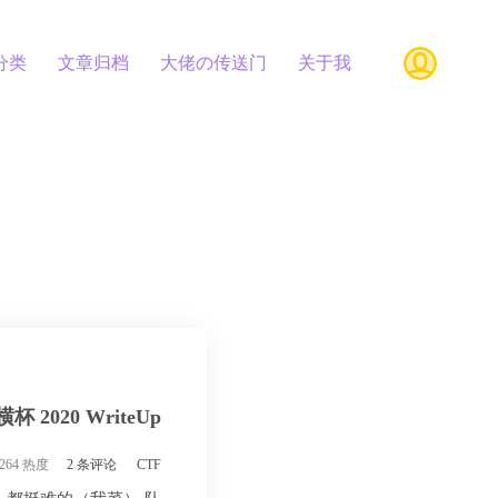
分类
文章归档
大佬の传送门
关于我
杯 2020 WriteUp
264 热度
2 条评论
CTF