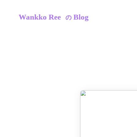
Wankko Ree
Blog
の