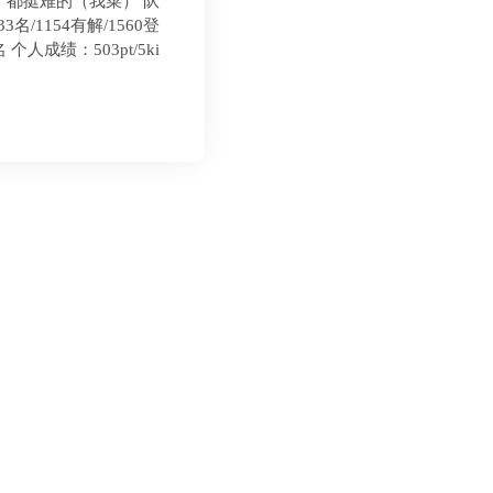
，都挺难的（我菜） 队
/33名/1154有解/1560登
名 个人成绩：503pt/5ki