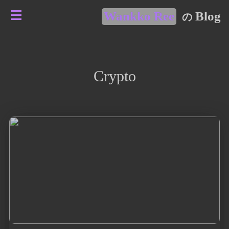
Wankko Ree
Blog
の
Crypto