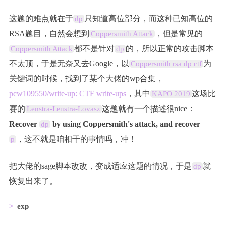
这题的难点就在于
只知道高位部分，而这种已知高位的
dp
RSA题目，自然会想到
，但是常见的
Coppersmith Attack
都不是针对
的，所以正常的攻击脚本
Coppersmith Attack
dp
不太顶，于是无奈又去Google，以
为
Coppersmith rsa dp ctf
关键词的时候，找到了某个大佬的wp合集，
pcw109550/write-up: CTF write-ups
，其中
这场比
KAPO 2019
赛的
这题就有一个描述很nice：
Lenstra-Lenstra-Lovasz
Recover
by using Coppersmith's attack, and recover
dp
，这不就是咱相干的事情吗，冲！
p
把大佬的sage脚本改改，变成适应这题的情况，于是
就
dp
恢复出来了。
exp