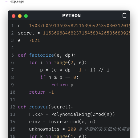
exp.sage
n = 
140376049134934822153964243403031201922
secret = 
1153696846823715458342658568392537
e = 
7621
def
factorize
(
e, dp
):
for
 i 
in
range
(
2
, e):
        p = (e * dp - 
1
 + i) // i
if
 n % p == 
0
:
return
 p
return
 -
1
def
recover
(
secret
):
    F.<x> = PolynomialRing(Zmod(n))
    einv = inverse_mod(e, n)
    unknownbits = 
200
# 本题的丢失低位长度是已
for
 k 
in
range
(
1
, e):