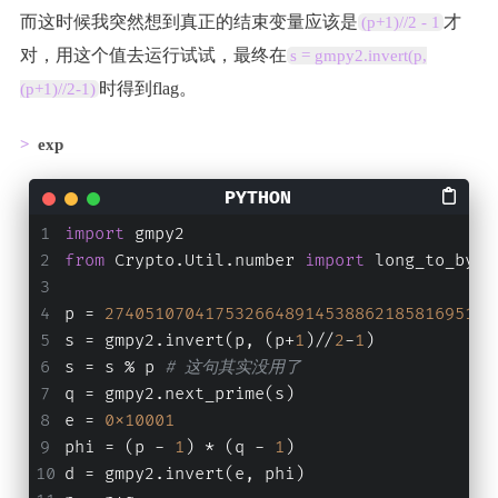
而这时候我突然想到真正的结束变量应该是
才
(p+1)//2 - 1
对，用这个值去运行试试，最终在
s = gmpy2.invert(p,
时得到flag。
(p+1)//2-1)
exp
import
 gmpy2
from
 Crypto.Util.number 
import
 long_to_byte
p = 
274051070417532664891453886218581695118
s = gmpy2.invert(p, (p+
1
)//
2
-
1
)
s = s % p 
# 这句其实没用了
q = gmpy2.next_prime(s)
e = 
0x10001
phi = (p - 
1
) * (q - 
1
)
d = gmpy2.invert(e, phi)