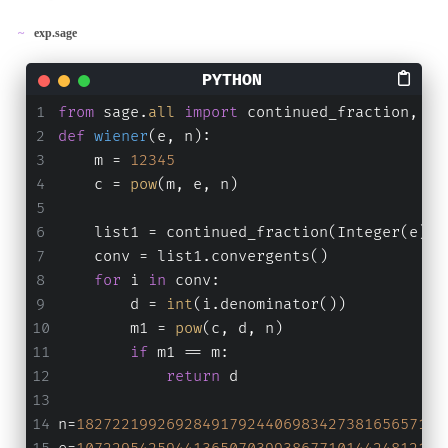
exp.sage
from
 sage.
all
import
 continued_fraction, In
def
wiener
(
e, n
):
    m = 
12345
    c = 
pow
(m, e, n)
    list1 = continued_fraction(Integer(e)/I
    conv = list1.convergents()
for
 i 
in
 conv:
        d = 
int
(i.denominator())
        m1 = 
pow
(c, d, n)
if
 m1 == m:
return
 d
n=
18272219926928491792440698342738165657142