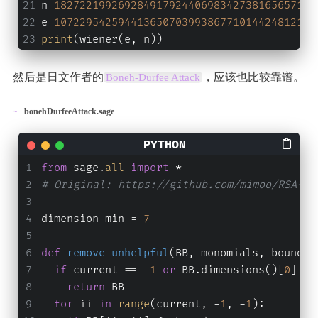
n=
18272219926928491792440698342738165657142
e=
10722954259441365070399386771014424812135
print
(wiener(e, n))
然后是日文作者的
，应该也比较靠谱。
Boneh-Durfee Attack
bonehDurfeeAttack.sage
from
 sage.
all
import
 *
# Original: https://github.com/mimoo/RSA-an
dimension_min = 
7
def
remove_unhelpful
(
BB, monomials, bound, 
if
 current == -
1
or
 BB.dimensions()[
0
] <=
return
 BB
for
 ii 
in
range
(current, -
1
, -
1
):