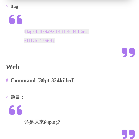
flag
flag{45879a9e-1431-4c34-86e2-
6f1f7bb1256d}
Web
Command [30pt 324killed]
题目：
还是原来的ping?