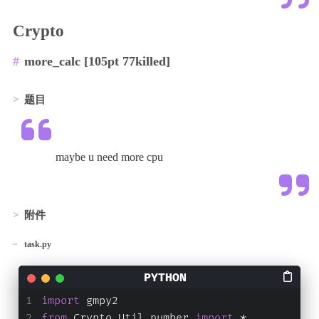
Crypto
more_calc [105pt 77killed]
题目
maybe u need more cpu
附件
task.py
import
 gmpy2
from
 Crypto.Util.number 
import
 *