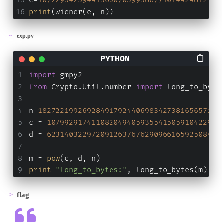
e=
10722954259441365070399386771014424812135
print
(wiener(e, n))
exp.py
import
 gmpy2
from
 Crypto.Util.number 
import
 long_to_byte
n=
18272219926928491792440698342738165657142
c = 
107992917411082049405935541505910422990
d = 
623140322972091263767629096616592508442
m = 
pow
(c, d, n)
print
"long_to_bytes:"
, long_to_bytes(m)
flag