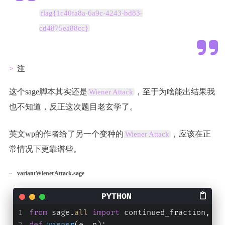
flag{1c40fa8a-6a9c-4243-bd83-
cd4875ea88cc}
注
这个sage脚本其实还是
，至于为啥能出结果我
Wiener Attack
也不知道，反正这次题目老玄学了。
英文wp的作者给了另一个变种的
，应该在正
Wiener Attack
常情况下更靠谱些。
variantWienerAttack.sage
from
 sage.
all
import
 continued_fraction, In
def
wiener
(
e, n
):