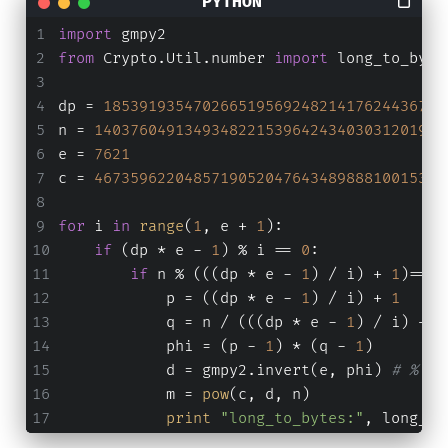
import
 gmpy2
from
 Crypto.Util.number 
import
 long_to_byte
dp = 
18539193547026651956924821417624436721
n = 
140376049134934822153964243403031201922
e = 
7621
c = 
467359622048571905204764348988810015306
for
 i 
in
range
(
1
, e + 
1
):
if
 (dp * e - 
1
) % i == 
0
:
if
 n % (((dp * e - 
1
) / i) + 
1
)==
0
:
            p = ((dp * e - 
1
) / i) + 
1
            q = n / (((dp * e - 
1
) / i) + 
1
            phi = (p - 
1
) * (q - 
1
)
            d = gmpy2.invert(e, phi) 
# % ph
            m = 
pow
(c, d, n)
print
"long_to_bytes:"
, long_to