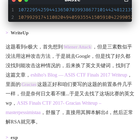
1072295425944136507039938677101442481213519
1079929174110820494059355415059104229905268
WriteUp
这题看到e极大，首先想到
，但是三素数似乎
Wiener Attack
没法用这种攻击方法，于是就去Google，但是找了好久都
没找到能攻击这种情况的，后来换了英文关键词，找到了
这篇文章，
eshiho's Blog — ASIS CTF Finals 2017 Writeup
，
里面的
这题正好和咱们要写的这题的前置条件几乎
Gracias
一样，但是奈何日文看不懂...于是又去找了这场比赛的英文
wp，
ASIS Finals CTF 2017- Gracias Writeup –
masterpessimistaa
，舒服了，直接用其脚本解出d，然后正常
解RSA就完事。
exp