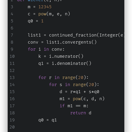
    m = 
12345
    c = 
pow
(m, e, n)
    q0 = 
1
    list1 = continued_fraction(Integer(e)/I
    conv = list1.convergents()
for
 i 
in
 conv:
        k = i.numerator()
        q1 = i.denominator()
for
 r 
in
range
(
20
):
for
 s 
in
range
(
20
):
                d = r*q1 + s*q0
                m1 = 
pow
(c, d, n)
if
 m1 == m:
return
 d
        q0 = q1