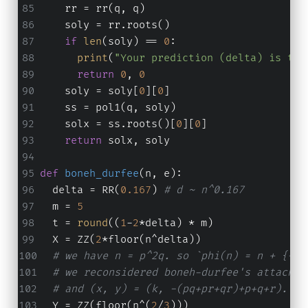
    rr = rr(q, q)
    soly = rr.roots()
if
len
(soly) == 
0
:
print
(
"Your prediction (delta) is too
return
0
, 
0
    soly = soly[
0
][
0
]
    ss = pol1(q, soly)
    solx = ss.roots()[
0
][
0
]
return
 solx, soly
def
boneh_durfee
(
n, e
):
  delta = RR(
0.167
) 
# d ~ n^0.167
  m = 
5
  t = 
round
((
1
-
2
*delta) * m)
  X = ZZ(
2
*floor(n^delta))
# we have n = p^2q. so `phi(n) = n + {-(p
# we reconsidered boneh-durfee's attack t
# and (x, y) = (k, -(pq+pr+qr)+p+q+r). 
  Y = ZZ(floor(n^(
2
/
3
)))