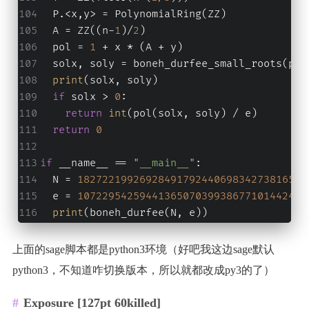
  P.<x,y> = PolynomialRing(ZZ)
  A = ZZ((n-
1
)/
2
)
  pol = 
1
 + x * (A + y)
  solx, soly = boneh_durfee_small_roots(pol
print
(solx, soly)
if
 solx > 
0
:
return
int
(pol(solx, soly) / e)
return
0
if
 __name__ == 
"__main__"
:
  N = 
1827221992692849179244069834273816565
  e = 
1072295425944136507039938677101442481
print
(boneh_durfee(N, e))
上面的sage脚本都是python3环境（好吧我这边sage默认
python3，不知道咋切换版本，所以就都改成py3的了）
Exposure [127pt 60killed]