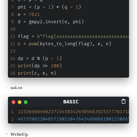
phi = (p - 
1
) * (q - 
1
)
e = 
7621
d = gmpy2.invert(e, phi)
flag = 
b"flag{xxxxxxxxxxxxxxxxxxxxxxxxxxxxx
c = 
pow
(bytes_to_long(flag), e, n)
dp = d % (p - 
1
)
print
(dp >> 
200
)
print
(c, e, n)
task.txt
1153696846823715458342658568392537778171840
4673596220485719052047643489888100153066571
WriteUp