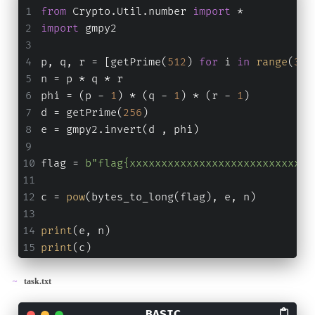
from
 Crypto.Util.number 
import
 *
import
 gmpy2
p, q, r = [getPrime(
512
) 
for
 i 
in
range
(
3
)]
n = p * q * r
phi = (p - 
1
) * (q - 
1
) * (r - 
1
)
d = getPrime(
256
)
e = gmpy2.invert(d , phi)
flag = 
b"flag{xxxxxxxxxxxxxxxxxxxxxxxxxxxxx
c = 
pow
(bytes_to_long(flag), e, n)
print
(e, n)
print
(c)
task.txt