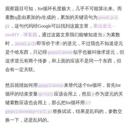
观察题目可知，for循环长度极大，几乎不可能算出来。而
素数q是由累加的s生成的，累加的关键语句为
pow(i, p-2,
，这句代码经Google可以找到这篇文章，
乘法逆元 -
p)
ezoiHY - 博客园
，通过这篇文章我们能够知道当
为素数
p
时，
即等价于求
的逆元，不过我也不知道逆元
pow(i, p-2)
i
是个啥东西，只记得
似乎也被叫做求逆元，但
gmpy2.invert
这求逆元有两个传参，和上面的应该不是同一个东西，但
会有一定关联。
然后就猜如何用
来替代这个for循环，首先for
gmpy2.invert
循环的结束变量
应该会用上，然后
作为逆元的关
(p+1)//2
p
键素数应该也会用上，那么把for循环用
s =
替换试试，结果是乱码的，参数交
gmpy2.invert((p+1)//2, p)
换一下，还是乱码的。