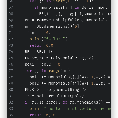
for
 jj 
in
range
(
1
, ii + 
1
):
if
 monomials[jj] 
in
 gg[ii].monomial
          BB[ii, jj] = gg[ii].monomial_coef
    BB = remove_unhelpful(BB, monomials, mo
    nn = BB.dimensions()[
0
]
if
 nn == 
0
:
print
(
"failure"
)
return
0
,
0
    BB = BB.LLL()
    PR.<w,z> = PolynomialRing(ZZ)
    pol1 = pol2 = 
0
for
 jj 
in
range
(nn):
      pol1 += monomials[jj](w*z+
1
,w,z) * BB
      pol2 += monomials[jj](w*z+
1
,w,z) * BB
    PR.<q> = PolynomialRing(ZZ)
    rr = pol1.resultant(pol2)
if
 rr.is_zero() 
or
 rr.monomials() == [
1
print
(
"the two first vectors are not 
return
0
, 
0