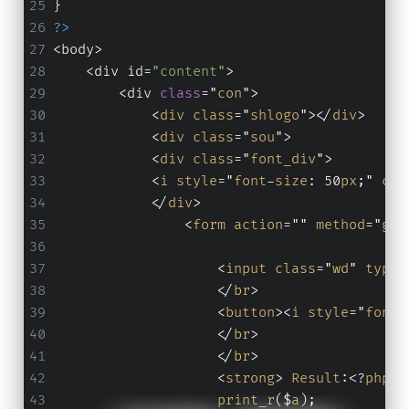
}
?>
<body>
    <div id=
"content"
>
        <div 
class
="
con
">
            <
div
class
="
shlogo
"></
div
>
            <
div
class
="
sou
">
            <
div
class
="
font_div
">
            <
i
style
="
font
-
size
: 50
px
;" 
cla
            </
div
>
                <
form
action
="" 
method
="
get
                    <
input
class
="
wd
" 
type
=
                    </
br
>
                    <
button
><
i
style
="
font
-
                    </
br
>
                    </
br
>
                    <
strong
> 
Result
:<?
php
print_r
($
a
);