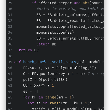
if
 affected_deeper 
and
abs
(bound - 
#print "* removing unhelpful vect
          BB = BB.delete_columns([affected_
          BB = BB.delete_rows([affected_vec
          monomials.pop(affected_vector_ind
          monomials.pop(ii)
          BB = remove_unhelpful(BB, monomia
return
 BB
return
 BB
def
boneh_durfee_small_roots
(
pol, modulus, 
    PR.<u, x, y> = PolynomialRing(ZZ)
    Q = PR.quotient(x*y + 
1
 - u) 
# u = xy +
    polZ = Q(pol).lift()
    UU = XX*YY + 
1
    gg = []
for
 kk 
in
range
(mm + 
1
):
for
 ii 
in
range
(mm - kk + 
1
):
        xshift = x^ii * modulus^(mm - kk) *