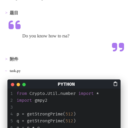
题目
Do you know how to rsa?
附件
task.py
from
 Crypto.Util.number 
import
 *
import
 gmpy2
p = getStrongPrime(
512
)
q = getStrongPrime(
512
)
n = p * q