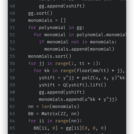
        gg.append(xshift)
    gg.sort()
    monomials = []
for
 polynomial 
in
 gg:
for
 monomial 
in
 polynomial.monomials(
if
 monomial 
not
in
 monomials:
          monomials.append(monomial)
    monomials.sort()
for
 jj 
in
range
(
1
, tt + 
1
):
for
 kk 
in
range
(floor(mm/tt) * jj, mm
        yshift = y^jj * polZ(u, x, y)^kk * 
        yshift = Q(yshift).lift()
        gg.append(yshift)
        monomials.append(u^kk * y^jj)
    nn = 
len
(monomials)
    BB = Matrix(ZZ, nn)
for
 ii 
in
range
(nn):
      BB[ii, 
0
] = gg[ii](
0
, 
0
, 
0
)