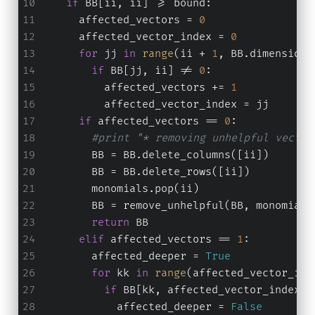
if
 BB[ii, ii] >= bound:
      affected_vectors = 
0
      affected_vector_index = 
0
for
 jj 
in
range
(ii + 
1
, BB.dimensions
if
 BB[jj, ii] != 
0
:
          affected_vectors += 
1
          affected_vector_index = jj
if
 affected_vectors == 
0
:
#print "* removing unhelpful vector
        BB = BB.delete_columns([ii])
        BB = BB.delete_rows([ii])
        monomials.pop(ii)
        BB = remove_unhelpful(BB, monomials
return
 BB
elif
 affected_vectors == 
1
:
        affected_deeper = 
True
for
 kk 
in
range
(affected_vector_ind
if
 BB[kk, affected_vector_index] 
            affected_deeper = 
False