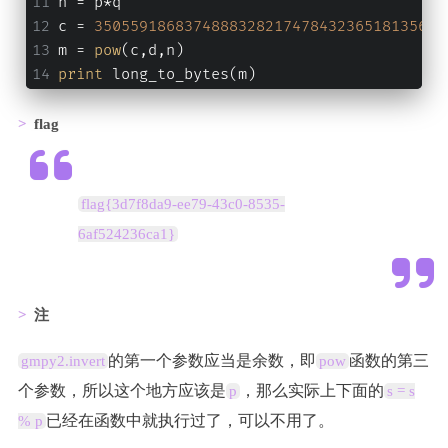
n = p*q
c = 
350559186837488832821747843236518135605
m = 
pow
(c,d,n)
print
 long_to_bytes(m)
flag
flag{3d7f8da9-ee79-43c0-8535-
6af524236ca1}
注
的第一个参数应当是余数，即
函数的第三
gmpy2.invert
pow
个参数，所以这个地方应该是
，那么实际上下面的
p
s = s
已经在函数中就执行过了，可以不用了。
% p