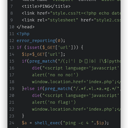
  <title>PING</title>
  <link href=
"style.css?t=<?php echo date("
  <link rel=
"stylesheet"
 href=
"style2.css"
>
</head>
<?php
error_reporting
(
0
);
if
 (
isset
(
$_GET
[
'url'
])) {
$ip
=
$_GET
[
'url'
];
if
(
preg_match
(
"/(;|'| |>|]|&| |\$|python|
die
(
"<script language='javascript' ty
      alert('no no no!')
      window.location.href='index.php';</sc
  }
else
if
(
preg_match
(
"/.*f.*l.*a.*g.*/"
, 
$
die
(
"<script language='javascript' ty
      alert('no flag!')
      window.location.href='index.php';</sc
  }
$a
 = 
shell_exec
(
"ping -c 4 "
.
$ip
);