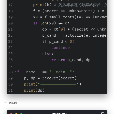
print
(k) 
# 因为脚本跑的时间比较长，所以
        f = (secret << unknownbits) + x + (
        x0 = f.small_roots(X=
2
 ** (unknownb
if
len
(x0) != 
0
:
            dp = x0[
0
] + (secret << unknown
            p_cand = factorize(e, Integer(d
if
 p_cand < 
0
:
continue
else
:
return
 p_cand, dp
if
 __name__ == 
"__main__"
:
    p, dp = recover(secret)
print
(
"----------------"
)
print
(dp)
exp.py