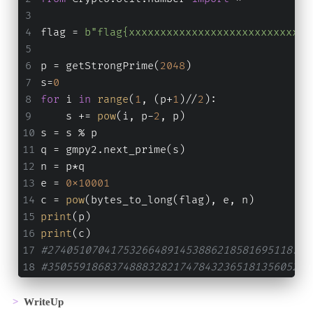
flag = 
b"flag{xxxxxxxxxxxxxxxxxxxxxxxxxxxxx
p = getStrongPrime(
2048
)
s=
0
for
 i 
in
range
(
1
, (p+
1
)//
2
):
    s += 
pow
(i, p-
2
, p)
s = s % p
q = gmpy2.next_prime(s)
n = p*q
e = 
0x10001
c = 
pow
(bytes_to_long(flag), e, n)
print
(p)
print
(c)
#274051070417532664891453886218581695118729
#350559186837488832821747843236518135605207
WriteUp