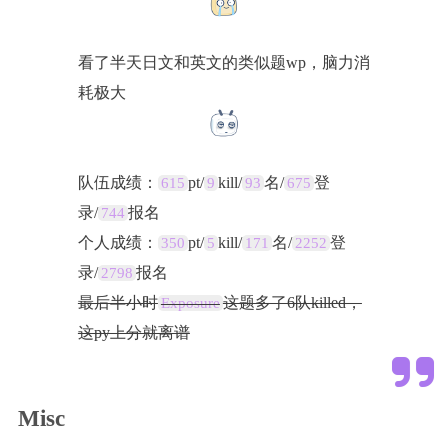
看了半天日文和英文的类似题wp，脑力消
耗极大
队伍成绩：
pt/
kill/
名/
登
615
9
93
675
录/
报名
744
个人成绩：
pt/
kill/
名/
登
350
5
171
2252
录/
报名
2798
最后半小时
这题多了6队killed，
Exposure
这py上分就离谱
Misc