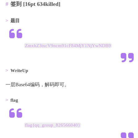
签到 [16pt 634killed]
题目
ZmxhZ3txcV9ncm91cF84MjY1NjYwNDB9
WriteUp
一层Base64编码，解码即可。
flag
flag{qq_group_826566040}