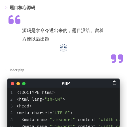
题目核心源码
源码是拿命令透出来的，题目没给。留着
方便以后出题
index.php
<!DOCTYPE html>
<html lang=
"zh-CN"
>
<head>
<meta charset=
"UTF-8"
>
  <meta name=
"viewport"
 content=
"width=devi
  <meta name=
"viewport"
 content=
"width=devi