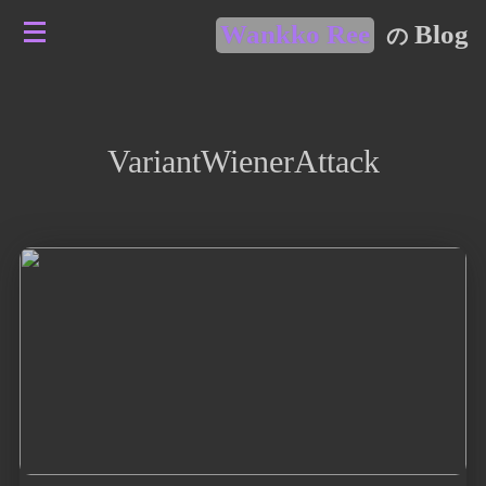
Wankko Ree
Blog
の
VariantWienerAttack