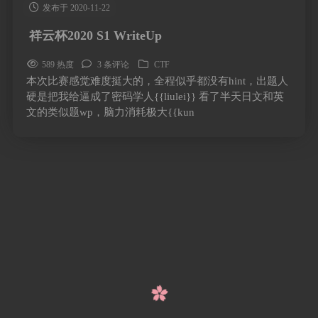
发布于 2020-11-22
祥云杯2020 S1 WriteUp
589 热度
3 条评论
CTF
本次比赛感觉难度挺大的，全程似乎都没有hint，出题人
硬是把我给逼成了密码学人{{liulei}} 看了半天日文和英
文的类似题wp，脑力消耗极大{{kun