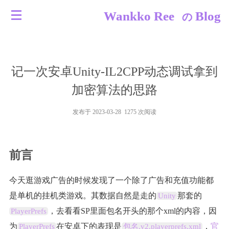
Wankko Ree
Blog
の
记一次安卓Unity-IL2CPP动态调试拿到
加密算法的思路
发布于 2023-03-28 1275 次阅读
前言
今天逛游戏广告的时候发现了一个除了广告和充值功能都
是单机的挂机类游戏。其数据自然是走的
那套的
Unity
，去看看SP里面包名开头的那个xml的内容，因
PlayerPrefs
为
在安卓下的表现是
，
官
PlayerPrefs
包名.v2.playerprefs.xml