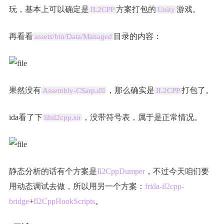
玩，基本上可以确定是
方案打包的
游戏。
IL2CPP
Unity
再看看
目录的内容：
assets/bin/Data/Managed
果然没有
，那么确实是
打包了。
Assembly-CSarp.dll
IL2CPP
ida看了下
，没带符号表，属于是正常情况。
libil2cpp.so
静态分析的话有个方案是
Il2CppDumper
，不过今天咱们要
用动态调试去做，所以用另一个方案：
frida-il2cpp-
bridge
+
Il2CppHookScripts
。