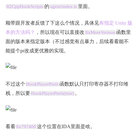
的
里面。
Il2CppHookScripts
agent/index.ts
顺带跟开发者反馈了下这么个情况，具体见
有指定 Unity 版
本的方法吗？
，所以现在可以直接改
函数里
fixMoreVerison
面的版本来指定版本（不过感觉有点暴力，后续看看能不
能提个pr改成更优雅的实现。
不过这个
函数默认只打印寄存器不打印堆
HookPlayerPrefs
栈，所以要
。
HookPlayerPrefs(true)
看看
这个位置在IDA里面是啥。
0x797400