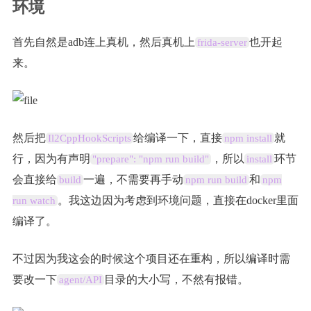
环境
首先自然是adb连上真机，然后真机上
也开起
frida-server
来。
然后把
给编译一下，直接
就
Il2CppHookScripts
npm install
行，因为有声明
，所以
环节
"prepare": "npm run build"
install
会直接给
一遍，不需要再手动
和
build
npm run build
npm
。我这边因为考虑到环境问题，直接在docker里面
run watch
编译了。
不过因为我这会的时候这个项目还在重构，所以编译时需
要改一下
目录的大小写，不然有报错。
agent/API