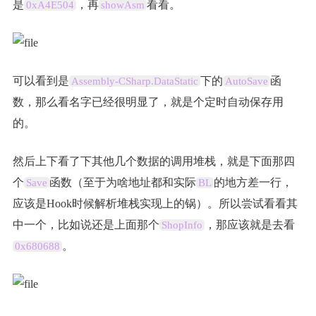
是
，再
看看。
0xA4E504
showAsm
可以看到是
下的
函
Assembly-CSharp.DataStatic
AutoSave
数，那么看名字已经很明显了，就是个定时自动保存用
的。
然后上下看了下其他几个数据的调用堆栈，就是下面那四
个
函数（至于为啥地址都和实际
的地方差一行，
Save
BL
应该是Hook时候解析堆栈实现上的锅）。所以尝试看看其
中一个，比如说还是上面那个
，那应该就是去看
ShopInfo
。
0x680688