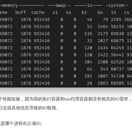
-memory---------- ---swap-- -----io---- -system-- 
ree   buff  cache   si   so    bi    bo   in   cs 
69072   1876 952416    0    0    46    79 2195 366
69072   1876 952416    0    0    52  1464 58155 10
69072   1876 952416    0    0   116  2175 69638 12
69072   1876 952416    0    0    32  2027 69675 11
69072   1876 952416    0    0   120  1434 64245 11
69072   1876 952416    0    0   120  1422 56441 93
69072   1876 952416    0    0   104  1308 62526 10
69072   1876 952416    0    0    64   543 60737 10
69072   1876 952416    0    0   192  1087 54720 94
69072   1876 952416    0    0    28  1863 68585 11
个性能短板，因为我的执行容器和tun代理容器都没有相关的IO需求
日志或其他信息导致的IO瓶颈。
是哪个进程在占满IO。