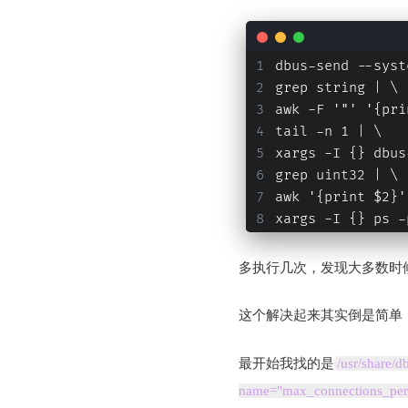
dbus-send --syst
grep string | \
awk -F '"' '{pri
tail -n 1 | \
xargs -I {} dbus
grep uint32 | \
awk '{print $2}'
xargs -I {} ps -
多执行几次，发现大多数时
这个解决起来其实倒是简单
最开始我找的是
/usr/share/d
name="max_connections_per_