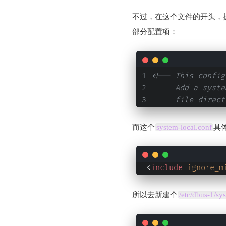
不过，在这个文件的开头，
部分配置项：
<!-- This config
     Add a syste
     file direct
而这个
system-local.conf
具
<
include
ignore_m
所以去新建个
/etc/dbus-1/sy