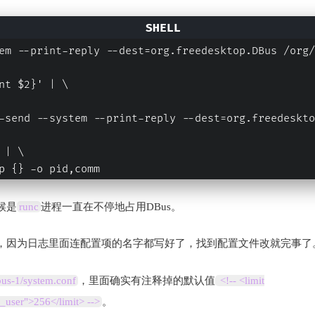
em --print-reply --dest=org.freedesktop.DBus /org/
nt $2}' | \
-send --system --print-reply --dest=org.freedeskto
 | \
p {} -o pid,comm
候是
runc
进程一直在不停地占用DBus。
，因为日志里面连配置项的名字都写好了，找到配置文件改就完事了
bus-1/system.conf
，里面确实有注释掉的默认值
<!-- <limit
user">256</limit> -->
。