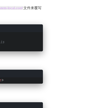
stem-local.conf
文件来覆写
is 
e
>