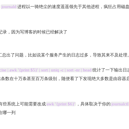
，
journald
进程以一骑绝尘的速度遥遥领先于其他进程，疯狂占用磁
记录，因为写博客的时候已经解决了
汇总出了问题，比如说某个服务产生的日志过多，导致其来不及处理
ise | awk '{print $5}' | sort | uniq -c | sort -nr | head
统计了一下输出日
志条数在十万条甚至百万条级别，随便看了下发现绝大多数是由容器
有些系统上可能需要改成
awk '{print $6}'
，具体取决于你的
journalctl
在哪一列