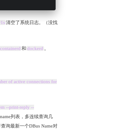
=1s
清空了系统日志。（没找
containerd
和
dockerd
。
r of active connections for
m --print-reply --
的name列表，多连续查询几
最新一个DBus Name对