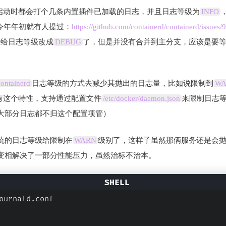
启动时都会打个几条内置插件已加载的日志，并且日志等级为
INFO
今年年初就有人提过：
https://github.com/containerd/containerd/issue
r给日志等级改成
DEBUG
了，但是并没有合并到主分支，应该是要
containerd
日志等级的方式去减少其抛出的日志量，比如说限制到
WA
有这个特性，支持通过配置文件
/etc/docker/daemon.json
来限制日志
大部分日志都不归这个配置项管）
统的日志等级给限制在
WARN
级别了，这样子虽然那俩服务还是会
变相解决了一部分性能压力，虽然治标不治本。
ournald.conf