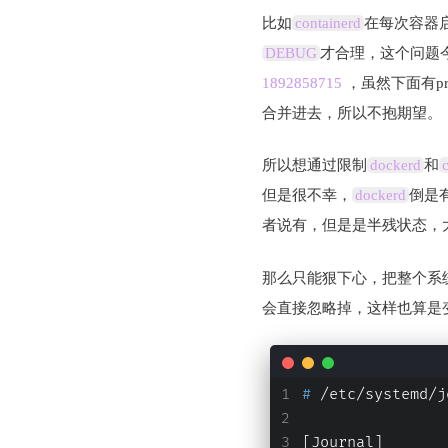
比如
containerd
在每次容器
DEBUG
才合理，这个问题
1892858715
，虽然下面有p
合并进去，所以不抱期望。
所以想通过限制
dockerd
和
但是很不幸，
dockerd
倒是
者说有，但是是半残状态，
那么只能狠下心，把整个系
会直接忽略掉，这样也算是
# 
/etc/systemd/j
[Journal]