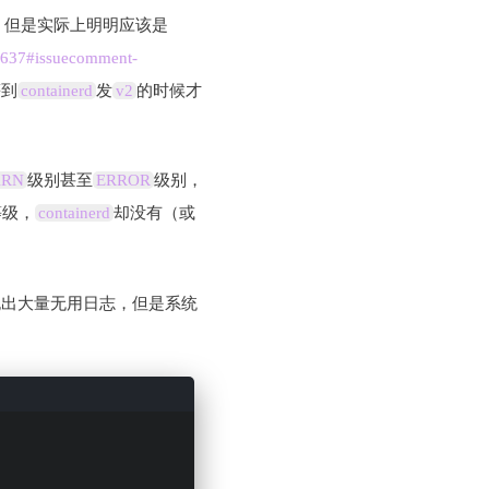
，但是实际上明明应该是
s/9637#issuecomment-
等到
containerd
发
v2
的时候才
RN
级别甚至
ERROR
级别，
等级，
containerd
却没有（或
抛出大量无用日志，但是系统