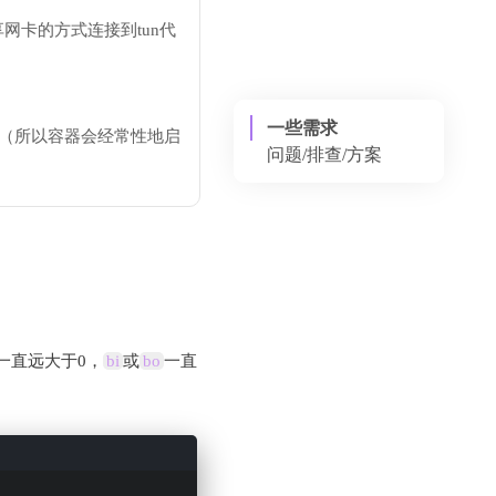
享网卡的方式连接到tun代
一些需求
行（所以容器会经常性地启
问题/排查/方案
IO瓶颈
DBus 瓶颈
inotify watch 描述
符瓶颈
一直远大于0，
bi
或
bo
一直