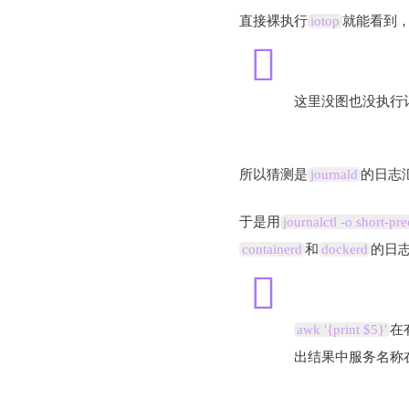
直接裸执行
iotop
就能看到
这里没图也没执行
所以猜测是
journald
的日志
于是用
journalctl -o short-prec
containerd
和
dockerd
的日
awk '{print $5}'
在
出结果中服务名称