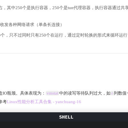
右，其中250个是执行容器，250个是tun代理容器，执行容器通过共
收发各种网络请求（单条长连接）
00个，只不过同时只有250个在运行，通过定时轮换的形式来循环运
盘IO瓶颈。具体表现为：
vmstat
中的读写等待队列过大，如
r
列数值
参考
Linux性能分析工具合集 - yanchuang-16