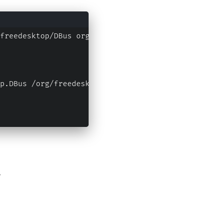
freedesktop/DBus org.freedesktop.DBus.ListNames |
p.DBus /org/freedesktop/DBus org.freedesktop.DBus
。