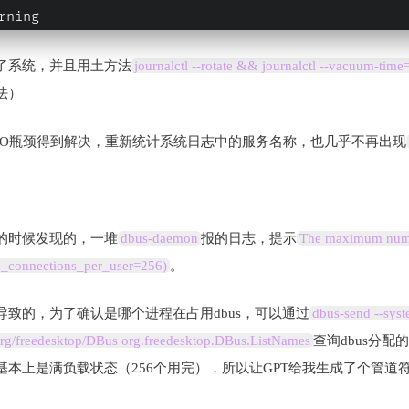
rning
了系统，并且用土方法
journalctl --rotate && journalctl --vacuum-time
法）
IO瓶颈得到解决，重新统计系统日志中的服务名称，也几乎不再出现
的时候发现的，一堆
dbus-daemon
报的日志，提示
The maximum numbe
x_connections_per_user=256)
。
足导致的，为了确认是哪个进程在占用dbus，可以通过
dbus-send --syste
org/freedesktop/DBus org.freedesktop.DBus.ListNames
查询dbus分配
本上是满负载状态（256个用完），所以让GPT给我生成了个管道符查询