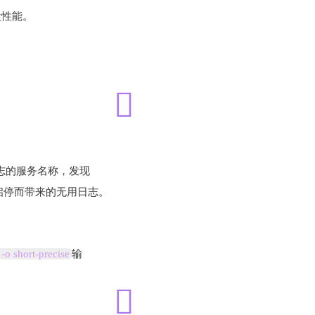
盘性能。
。
志的服务名称，发现
启停而带来的无用日志。
 -o short-precise
输